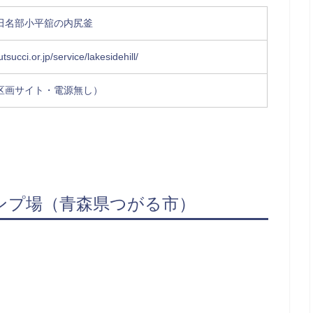
田名部小平舘の内尻釜
succi.or.jp/service/lakesidehill/
区画サイト・電源無し）
ンプ場（青森県つがる市）