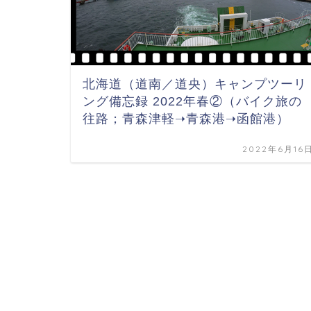
北海道（道南／道央）キャンプツーリ
ング備忘録 2022年春②（バイク旅の
往路；青森津軽➝青森港➝函館港）
2022年6月16