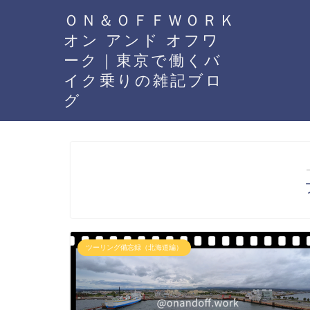
ＯＮ＆ＯＦＦＷＯＲＫ
オン アンド オフワ
ーク｜東京で働くバ
イク乗りの雑記ブロ
グ
ツーリング備忘録（北海道編）