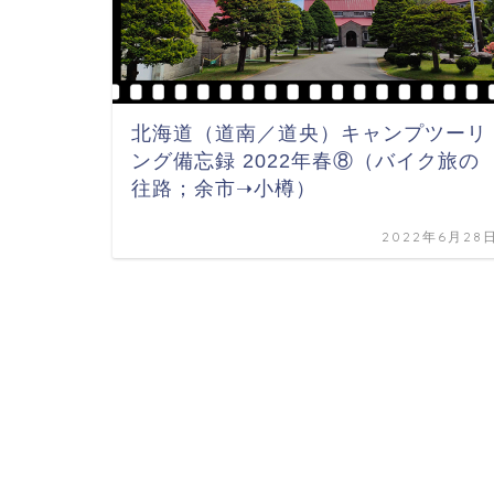
北海道（道南／道央）キャンプツーリ
ング備忘録 2022年春⑧（バイク旅の
往路；余市➝小樽）
2022年6月28