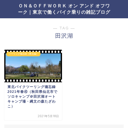
ＯＮ＆ＯＦＦＷＯＲＫ オン アンド オフワ
ーク｜東京で働くバイク乗りの雑記ブログ
― TAG ―
田沢湖
ツーリング備忘録（東北編）
東北バイクツーリング備忘録
2021年春④（秋田県仙北市で
ソロキャンプ＠田沢湖オート
キャンプ場・縄文の森たざわ
こ）
2021年5月18日