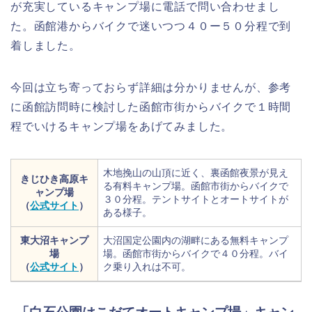
が充実しているキャンプ場に電話で問い合わせまし
た。函館港からバイクで迷いつつ４０ー５０分程で到
着しました。
今回は立ち寄っておらず詳細は分かりませんが、参考
に函館訪問時に検討した函館市街からバイクで１時間
程でいけるキャンプ場をあげてみました。
木地挽山の山頂に近く、裏函館夜景が見え
きじひき高原キ
る有料キャンプ場。函館市街からバイクで
ャンプ場
３０分程。テントサイトとオートサイトが
（
公式サイト
）
ある様子。
東大沼キャンプ
大沼国定公園内の湖畔にある無料キャンプ
場
場。函館市街からバイクで４０分程。バイ
（
公式サイト
）
ク乗り入れは不可。