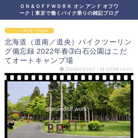
ＯＮ＆ＯＦＦＷＯＲＫ オン アンド オフワ
ーク｜東京で働くバイク乗りの雑記ブログ
ツーリング備忘録（北海道編）
北海道（道南／道央）バイクツーリン
グ備忘録 2022年春➂白石公園はこだ
てオートキャンプ場
2022年6月18日
/
2023年1月4日