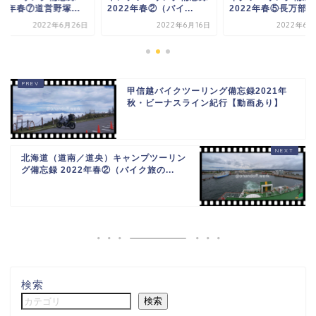
22年春⑦道営野塚...
2022年春②（バイ...
2022年春⑤長万部公.
2022年6月26日
2022年6月16日
2022年6月
甲信越バイクツーリング備忘録2021年
秋・ビーナスライン紀行【動画あり】
北海道（道南／道央）キャンプツーリン
グ備忘録 2022年春②（バイク旅の...
検索
検索