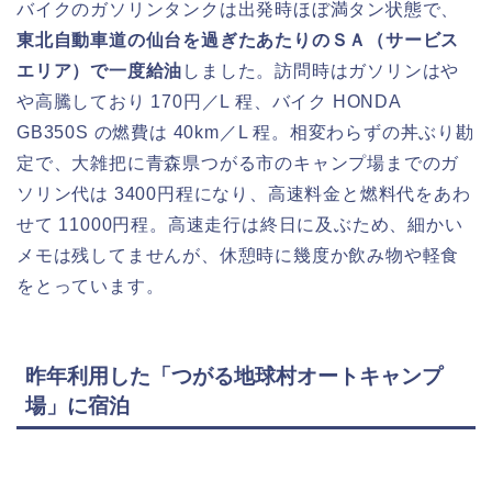
バイクのガソリンタンクは出発時ほぼ満タン状態で、
東北自動車道の仙台を過ぎたあたりのＳＡ（サービス
エリア）で一度給油
しました。訪問時はガソリンはや
や高騰しており 170円／L 程、バイク HONDA
GB350S の燃費は 40km／L 程。相変わらずの丼ぶり勘
定で、大雑把に青森県つがる市のキャンプ場までのガ
ソリン代は 3400円程になり、高速料金と燃料代をあわ
せて 11000円程。高速走行は終日に及ぶため、細かい
メモは残してませんが、休憩時に幾度か飲み物や軽食
をとっています。
昨年利用した「つがる地球村オートキャンプ
場」に宿泊