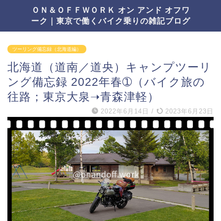
ＯＮ＆ＯＦＦＷＯＲＫ オン アンド オフワ
ーク｜東京で働くバイク乗りの雑記ブログ
ツーリング備忘録（北海道編）
北海道（道南／道央）キャンプツーリ
ング備忘録 2022年春➀（バイク旅の
往路；東京大泉➝青森津軽）
2022年6月14日
/
2023年6月23日