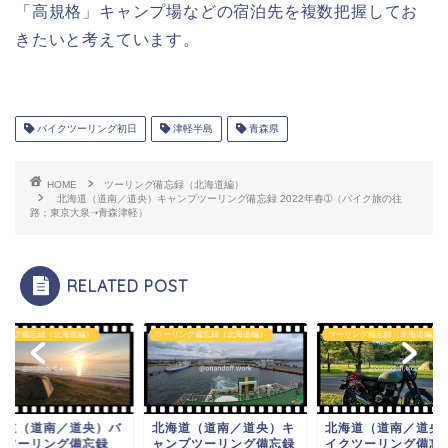
「高規格」キャンプ場などの宿泊先を複数把握してお
きたいと考えています。
バイクツーリング初日
津軽半島
青森県
HOME
ツーリング備忘録（北海道編）
北海道（道南／道央）キャンプツーリング備忘録 2022年春➀（バイク旅の往
路；東京大泉➝青森津軽）
RELATED POST
リング備忘録（北海道編）
ツーリング備忘録（北海道編）
ツーリング備忘録（北海道編）
海道（道南／道央）バ
北海道（道南／道央）キ
北海道（道南／道央
クツーリング備忘録
ャンプツーリング備忘録
イクツーリング備忘