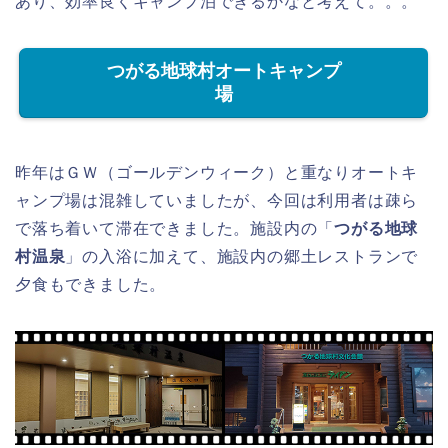
あり、効率良くキャンプ泊できるかなと考えて。。。
つがる地球村オートキャンプ
場
昨年はＧＷ（ゴールデンウィーク）と重なりオートキ
ャンプ場は混雑していましたが、今回は利用者は疎ら
で落ち着いて滞在できました。施設内の「
つがる地球
村温泉
」の入浴に加えて、施設内の郷土レストランで
夕食もできました。