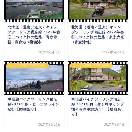
北海道（道南／道央）キャン
北海道（道南／道央）キャン
プツーリング備忘録 2022年春
プツーリング備忘録 2022年春
②（バイク旅の往路；青森津
➀（バイク旅の往路；東京大泉
軽➝青森港➝函館港）
➝青森津軽）
2022年6月16日
2022年6月14日
ツーリング備忘録（関東甲信越編）
ツーリング備忘録（関東甲信越編）
甲信越バイクツーリング備忘
甲信越バイクツーリング備忘
録2021年秋・ビーナスライン
録 2021年夏（霧ヶ峰キャンプ
紀行【動画あり】
場＠長野県諏訪市）【動画あ
り】
2021年9月20日
2021年9月1日