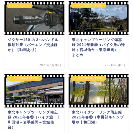
バイクメンテナンス
ツーリング備忘録（東北編）
ジクサー150 の３つハンドル
東北キャンプツーリング備忘
振動対策（バーエンド交換ほ
録 2021年春⑭（バイク旅の帰
か）【動画あり】
路；宮城仙台～東京練馬）＋
まとめ
2021年6月18日
2021年6月8日
ツーリング備忘録（東北編）
ツーリング備忘録（東北編）
東北キャンプツーリング備忘
東北バイクツーリング備忘録
録 2021年春⑬（バイク旅；十
2021年春⑫（宇樽部キャンプ
和田湖～岩手盛岡～宮城仙
場＠十和田湖）
台）