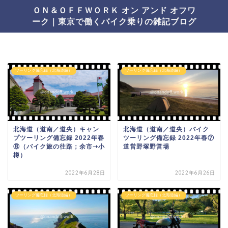
ＯＮ＆ＯＦＦＷＯＲＫ オン アンド オフワ
ーク｜東京で働くバイク乗りの雑記ブログ
ツーリング備忘録（北海道編）
ツーリング備忘録（北海道編）
北海道（道南／道央）キャン
北海道（道南／道央）バイク
プツーリング備忘録 2022年春
ツーリング備忘録 2022年春⑦
⑧（バイク旅の往路；余市➝小
道営野塚野営場
樽）
2022年6月28日
2022年6月26日
ツーリング備忘録（北海道編）
ツーリング備忘録（北海道編）