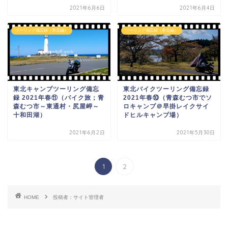
2021年6月6日
2021年6月4日
ツーリング備忘録（東北編）
ツーリング備忘録（東北編）
東北キャンプツーリング備忘
東北バイクツーリング備忘録
録 2021年春⑪（バイク旅；青
2021年春⑩（青森むつ市でソ
森むつ市～東通村・尻屋岬～
ロキャンプ＠早掛レイクサイ
十和田湖）
ドヒルキャンプ場）
2021年6月2日
2021年5月30日
1
2
HOME
投稿者：サイト管理者